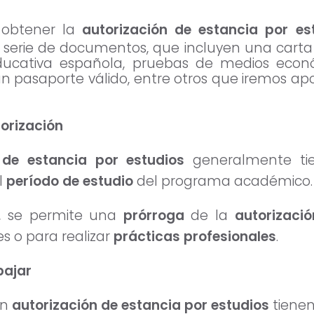
 obtener la
autorización de estancia por es
serie de documentos, que incluyen una carta
educativa española, pruebas de medios econó
n pasaporte válido, entre otros que iremos a
torización
 de estancia por estudios
generalmente ti
l
período de estudio
del programa académico.
, se permite una
prórroga
de la
autorizaci
es o para realizar
prácticas profesionales
.
bajar
on
autorización de estancia por estudios
tiene