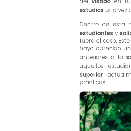
del
visado
en tu 
estudios
una vez q
Dentro de esta
estudiantes
y
sol
fuera el caso. Est
haya obtenido u
anteriores a la
s
aquellos estudi
superior
actualm
prácticas.