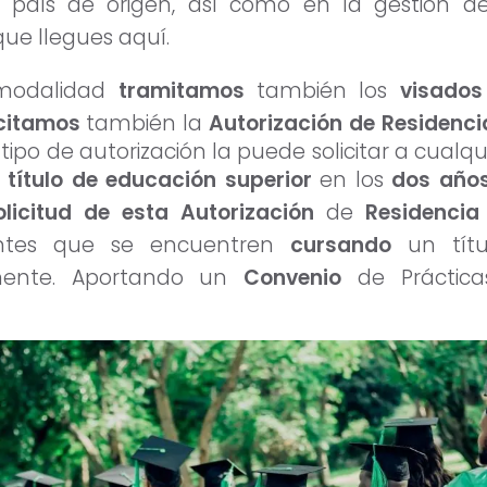
país de origen, así como en la gestión d
ue llegues aquí.
 modalidad
tramitamos
también los
visado
icitamos
también la
Autorización de Residenci
e tipo de autorización la puede solicitar a cualq
n
título de educación superior
en los
dos año
olicitud de esta Autorización
de
Residenci
antes que se encuentren
cursando
un tí
ente. Aportando un
Convenio
de Práctic