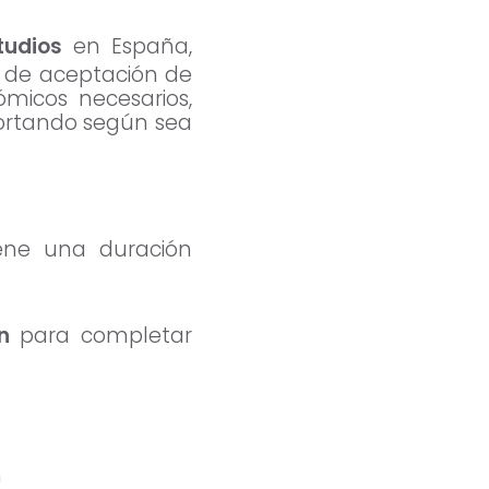
tudios
en España,
 de aceptación de
micos necesarios,
portando según sea
ene una duración
ón
para completar
n