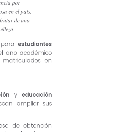
ancia por
sa en el país.
frutar de una
elleza.
s para
estudiantes
 el año académico
s matriculados en
ción
y
educación
scan ampliar sus
eso de obtención