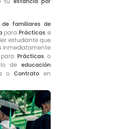
e tu
estancia por
s
​​de familiares de
a
para
Prácticas
si
uier estudiante que
s
inmediatamente
a
para
Prácticas
o
tulo de
educación
as o
Contrato
en